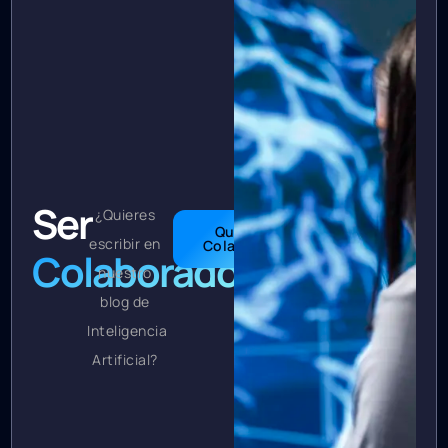
Ser
¿Quieres
Quiero
escribir en
Colaborar
Colaborador
nuestro
blog de
Inteligencia
Artificial?