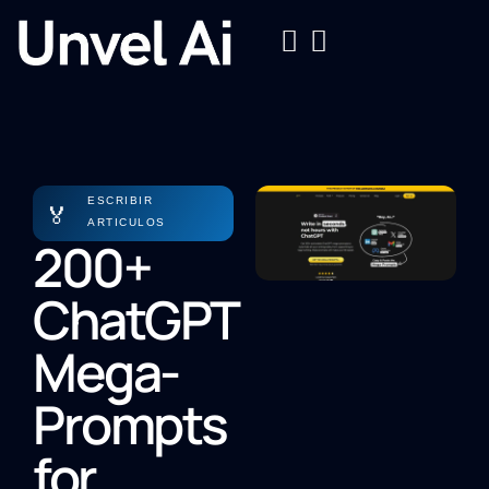
ESCRIBIR
🏅
ARTICULOS
200+
ChatGPT
Mega-
Prompts
for