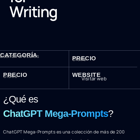
Writing
CATEGORÍA
Escribir articulos
PRECIO
Gratis
PRECIO
WEBSITE
Gratis
Visitar web
¿Qué es
ChatGPT Mega-Prompts
?
ChatGPT Mega-Prompts es una colección de más de 200