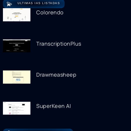
💫
ULTIMAS IAS LISTADAS
Colorendo
TranscriptionPlus
Drawmeasheep
SuperKeen AI