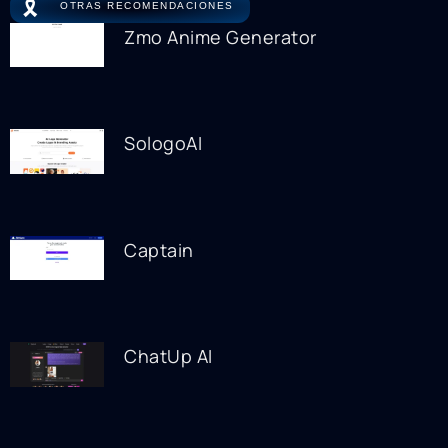
🎗️
OTRAS RECOMENDACIONES
Zmo Anime Generator
SologoAI
Captain
ChatUp AI