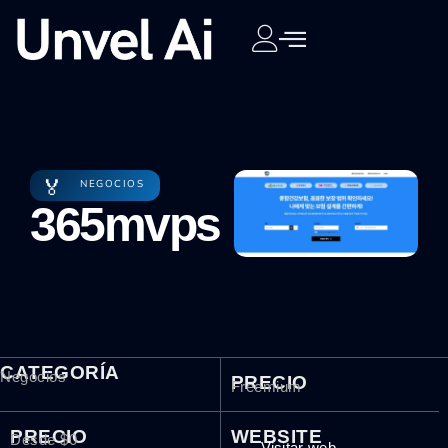
🏅
NEGOCIOS
365mvps
CATEGORÍA
Negocios
PRECIO
Freemium
PRECIO
WEBSITE
Desde $0
Visitar web