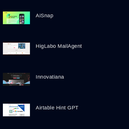
AiSnap
HigLabo MailAgent
Innovatiana
Airtable Hint GPT