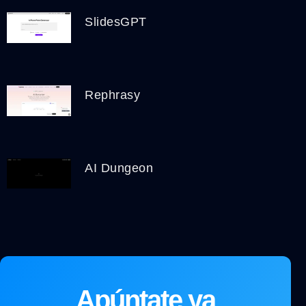
SlidesGPT
Rephrasy
AI Dungeon
Apúntate ya