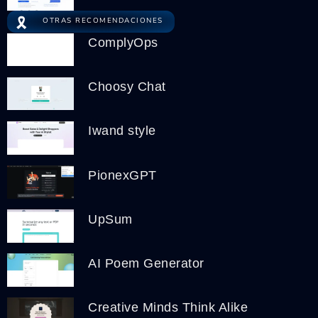
🎗️
OTRAS RECOMENDACIONES
ComplyOps
Choosy Chat
Iwand style
PionexGPT
UpSum
AI Poem Generator
Creative Minds Think Alike