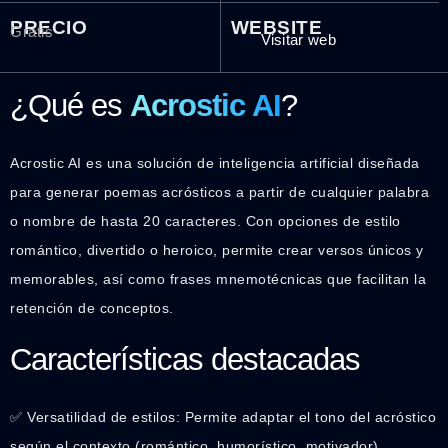
PRECIO
WEBSITE
Gratis
Visitar web
¿Qué es
Acrostic AI
?
Acrostic AI es una solución de inteligencia artificial diseñada
para generar poemas acrósticos a partir de cualquier palabra
o nombre de hasta 20 caracteres. Con opciones de estilo
romántico, divertido o heroico, permite crear versos únicos y
memorables, así como frases mnemotécnicas que facilitan la
retención de conceptos.
Características destacadas
✅ Versatilidad de estilos: Permite adaptar el tono del acróstico
según el contexto (romántico, humorístico, motivador).