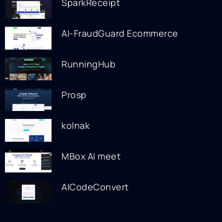
SparkReceipt
AI-FraudGuard Ecommerce
RunningHub
Prosp
kolnak
MBox AI meet
AICodeConvert