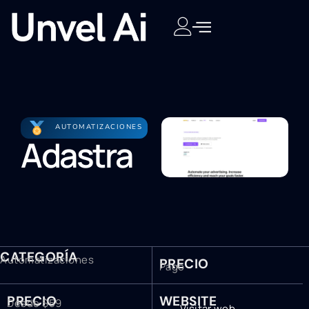
AUTOMATIZACIONES
Adastra
CATEGORÍA
Automatizaciones
PRECIO
Pago
PRECIO
WEBSITE
Desde $59
Visitar web