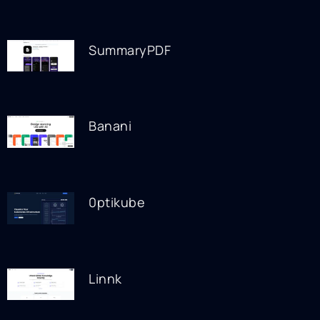
SummaryPDF
Banani
0ptikube
Linnk