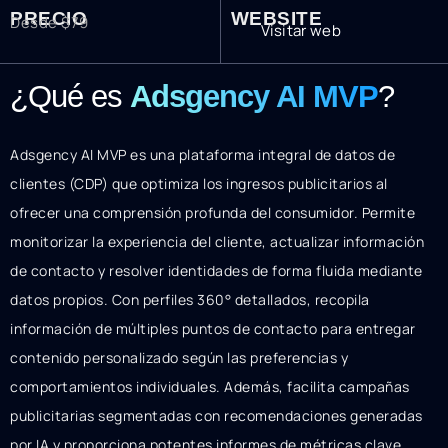
PRECIO
WEBSITE
Desde $79
Visitar web
¿Qué es
Adsgency AI MVP
?
Adsgency AI MVP es una plataforma integral de datos de
clientes (CDP) que optimiza los ingresos publicitarios al
ofrecer una comprensión profunda del consumidor. Permite
monitorizar la experiencia del cliente, actualizar información
de contacto y resolver identidades de forma fluida mediante
datos propios. Con perfiles 360° detallados, recopila
información de múltiples puntos de contacto para entregar
contenido personalizado según las preferencias y
comportamientos individuales. Además, facilita campañas
publicitarias segmentadas con recomendaciones generadas
por IA y proporciona potentes informes de métricas clave