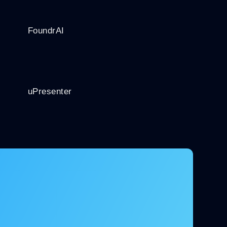
FoundrAI
uPresenter