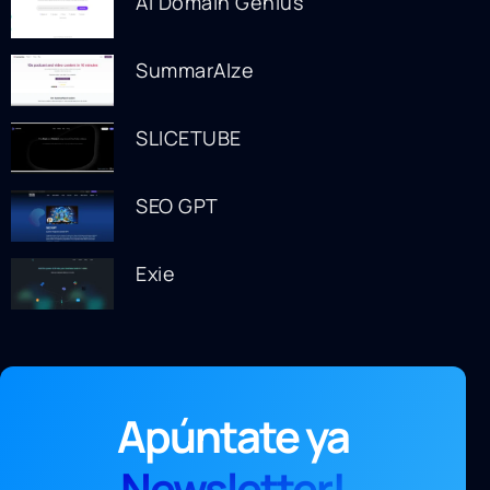
AI Domain Genius
SummarAIze
SLICETUBE
SEO GPT
Exie
Apúntate ya
Newsletter!