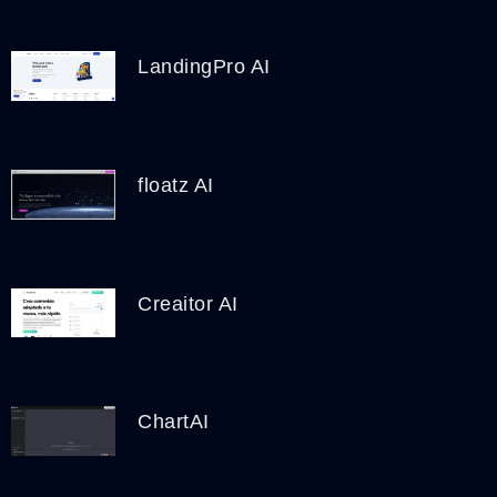
LandingPro AI
floatz AI
Creaitor AI
ChartAI