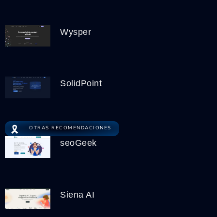
Wysper
SolidPoint
🎗️
OTRAS RECOMENDACIONES
seoGeek
Siena AI