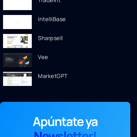
TradeInt
IntelliBase
Sharpsell
Vee
MarketGPT
Apúntate ya
Newsletter!