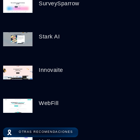
SurveySparrow
Stark AI
Innovaite
WebFill
🎗️
OTRAS RECOMENDACIONES