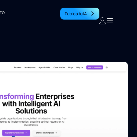
to
Publica tu IA