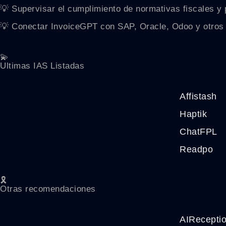
💡 Supervisar el cumplimiento de normativas fiscales y 
💡 Conectar InvoiceGPT con SAP, Oracle, Odoo y otros 
💫
Ultimas IAS Listadas
Affistash
Haptik
ChatFPL
Readpo
🎗️
Otras recomendaciones
AIRecepti