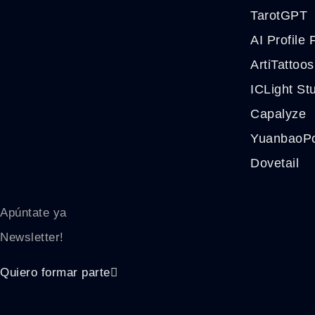
TarotGPT
AI Profile 
ArtiTattoos
ICLight St
Capalyze
YuanbaoPo
Dovetail
Apúntate ya
Newsletter!
Quiero formar parte