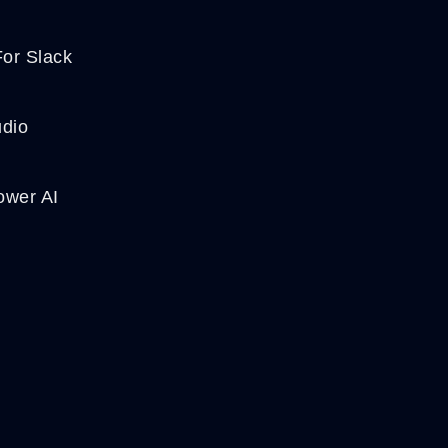
For Slack
udio
wer AI