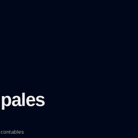
ipales
 contables