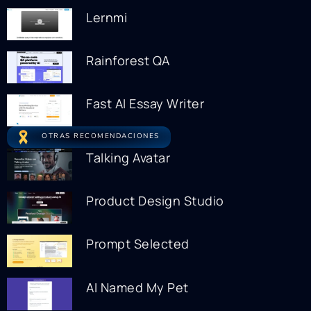
Lernmi
Rainforest QA
Fast AI Essay Writer
OTRAS RECOMENDACIONES
Talking Avatar
Product Design Studio
Prompt Selected
AI Named My Pet