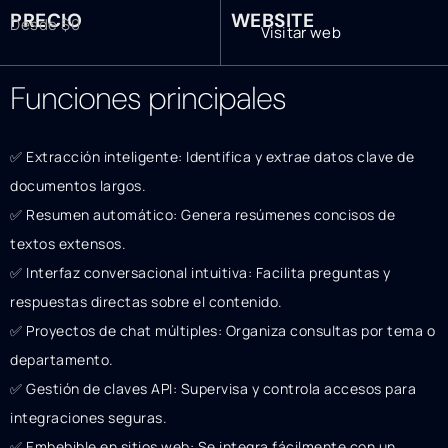
PRECIO
WEBSITE
Desde $0
Visitar web
Funciones principales
✅ Extracción inteligente: Identifica y extrae datos clave de
documentos largos.
✅ Resumen automático: Genera resúmenes concisos de
textos extensos.
✅ Interfaz conversacional intuitiva: Facilita preguntas y
respuestas directas sobre el contenido.
✅ Proyectos de chat múltiples: Organiza consultas por tema o
departamento.
✅ Gestión de claves API: Supervisa y controla accesos para
integraciones seguras.
✅ Embebible en sitios web: Se integra fácilmente con un