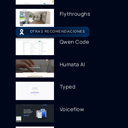
Flythroughs
🎗️
OTRAS RECOMENDACIONES
Qwen Code
Humata AI
Typed
Voiceflow