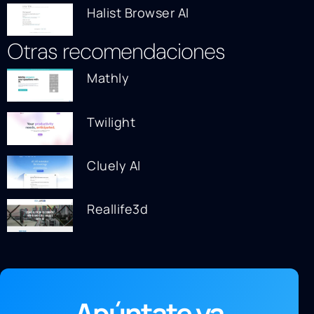
Halist Browser AI
Otras recomendaciones
Mathly
Twilight
Cluely AI
Reallife3d
Apúntate ya