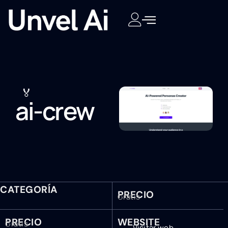
🏅
ai-crew
CATEGORÍA
PRECIO
Gratis
PRECIO
WEBSITE
Gratis
Visitar web