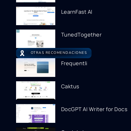
LearnFast AI
TunedTogether
🎗️
OTRAS RECOMENDACIONES
Frequentli
Caktus
DocGPT AI Writer for Docs