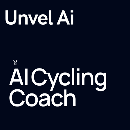
🏅
AI Cycling
Coach