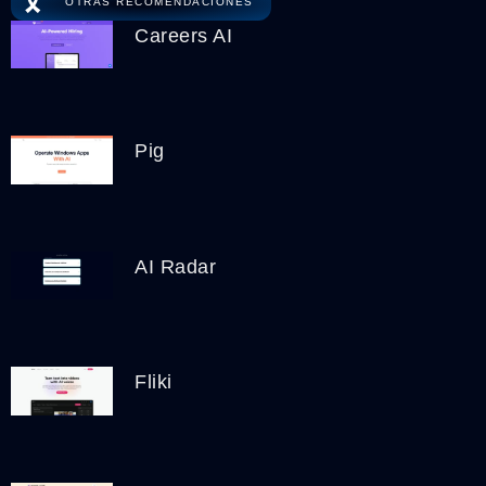
🎗️
OTRAS RECOMENDACIONES
Careers AI
Pig
AI Radar
Fliki