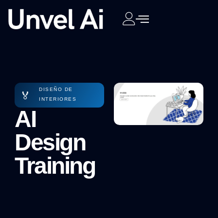
DISEÑO DE
🏅
INTERIORES
AI
Design
Training