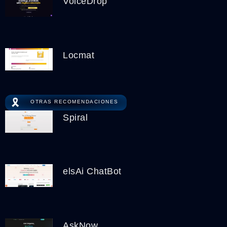
VoiceDrop
Locmat
🎗️
OTRAS RECOMENDACIONES
Spiral
elsAi ChatBot
AskNow