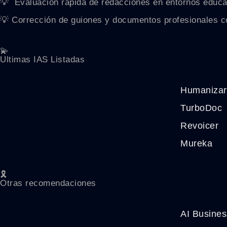
💡 ‍ Evaluación rápida de redacciones en entornos educa
💡 Corrección de guiones y documentos profesionales co
💫
Ultimas IAS Listadas
Humanizar 
TurboDoc
Revoicer
Mureka
🎗️
Otras recomendaciones
AI Busine