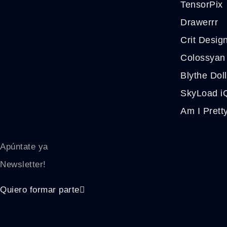
TensorPix
Drawerrr
Crit Desig
Colossyan
Blythe Dol
SkyLoad i
Am I Pretty
Apúntate ya
Newsletter!
Quiero formar parte