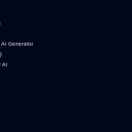
n
l AI Generator
Q
 AI