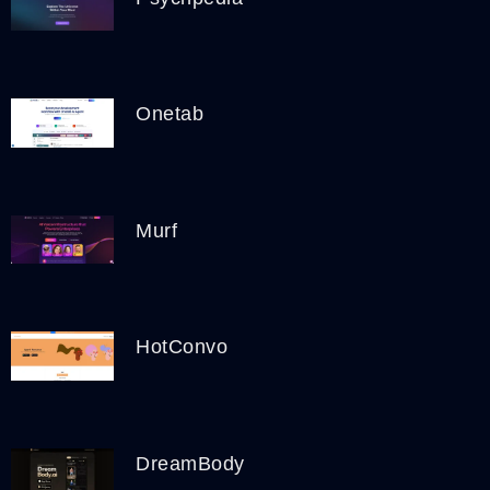
Onetab
Murf
HotConvo
DreamBody