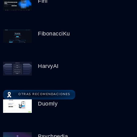
Fini
FibonacciKu
HarvyAI
🎗️
OTRAS RECOMENDACIONES
Duomly
Psychpedia