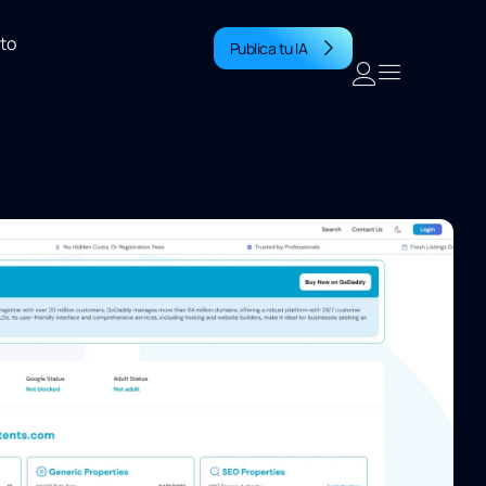
to
Publica tu IA