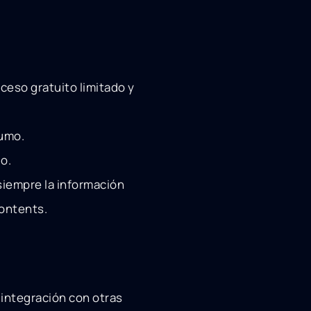
eso gratuito limitado y
sumo.
io.
siempre la información
Contents.
 integración con otras