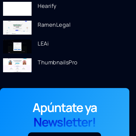
Hearify
RamenLegal
LEAi
ThumbnailsPro
Apúntate ya
Newsletter!