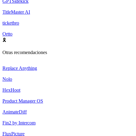
GPTSidekick
TitleMaster AI
ticketbro
Ortto
🎗️
Otras recomendaciones
Replace Anything
Nolo
HexHoot
Product Manager OS
AnimateDiff
Fin2 by Intercom
FluxPicture