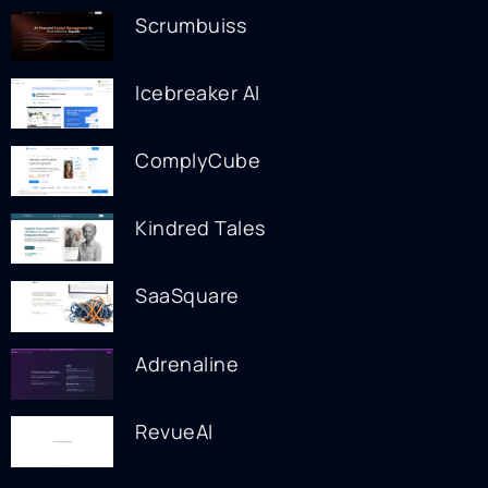
Scrumbuiss
Icebreaker AI
ComplyCube
Kindred Tales
SaaSquare
Adrenaline
RevueAI