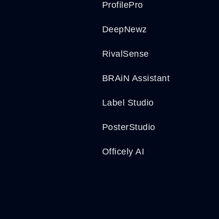
ProfilePro
DeepNewz
RivalSense
BRAiN Assistant
Label Studio
PosterStudio
Officely AI