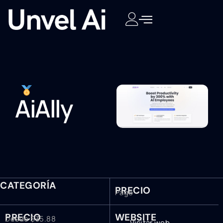
AiAlly
CATEGORÍA
PRECIO
Pago
PRECIO
WEBSITE
Desde $35.88
Visitar web