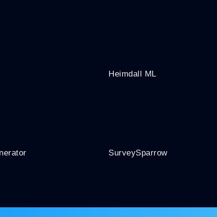
Heimdall ML
nerator
SurveySparrow