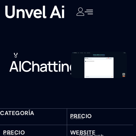
🏅
AIChatting
CATEGORÍA
PRECIO
Gratis
PRECIO
WEBSITE
Gratis
Visitar web