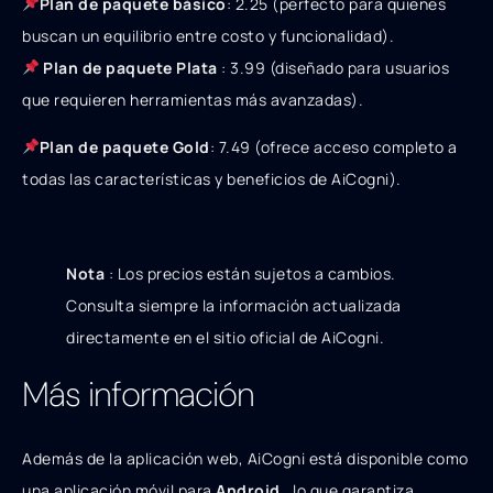
Pl
an
d
e
p
a
q
u
e
t
e
bá
s
i
co
:
2.25 (perfecto para quienes
buscan un equilibrio entre costo y funcionalidad).
Plan de paquete Plata
:
3.99
(
d
i
señ
a
d
o
p
a
r
a
u
s
u
a
r
i
os
q
u
e re
q
u
i
ere
n h
err
ami
e
n
t
a
s
má
s
a
v
an
z
a
d
a
s
)
.
Pl
an
d
e
p
a
q
u
e
t
e
G
o
l
d
:
7.49 (ofrece acceso completo a
todas las características y beneficios de AiCogni).
Nota
: Los precios están sujetos a cambios.
Consulta siempre la información actualizada
directamente en el sitio oficial de AiCogni.
Más información
Además de la aplicación web, AiCogni está disponible como
una aplicación móvil para
Android
, lo que garantiza