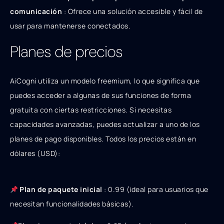
comunicación
: Ofrece una solución accesible y fácil de
usar para mantenerse conectados.
Planes de precios
AiCogni utiliza un modelo freemium, lo que significa que
puedes acceder a algunas de sus funciones de forma
gratuita con ciertas restricciones. Si necesitas
capacidades avanzadas, puedes actualizar a uno de los
planes de pago disponibles. Todos los precios están en
dólares (USD):
Plan de paquete inicial
:
0.99
(
i
d
e
a
l p
a
r
a
u
s
u
a
r
i
os
q
u
e
n
eces
i
t
an
f
u
n
c
i
o
na
l
i
d
a
d
es
bá
s
i
c
a
s
)
.