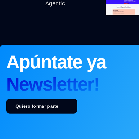
Agentic
Apúntate ya
Newsletter!
Quiero formar parte