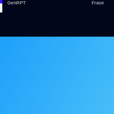
GenRPT
Frase