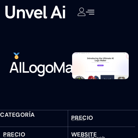
AILogoMaker
CATEGORÍA
PRECIO
Gratis
PRECIO
WEBSITE
Gratis
Visitar web