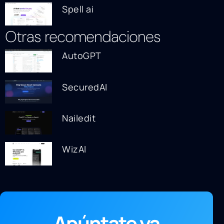
Spell ai
Otras recomendaciones
AutoGPT
SecuredAI
Nailedit
WizAI
Apúntate ya