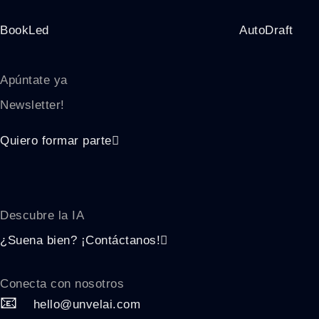
BookLed
AutoDraft
Apúntate ya
Newsletter!
Quiero formar parte
Descubre la
IA
¿Suena bien? ¡Contáctanos!
Conecta con nosotros
📧
hello@unvelai.com