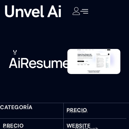
🏅
AiResume
CATEGORÍA
PRECIO
Freemium
PRECIO
WEBSITE
Gratis
Visitar web