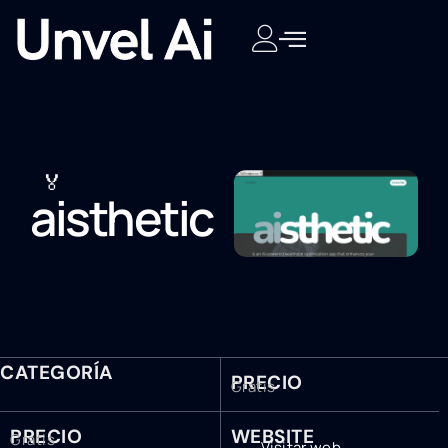
🏅
aisthetic
CATEGORÍA
PRECIO
Gratis
PRECIO
WEBSITE
Gratis
Visitar web