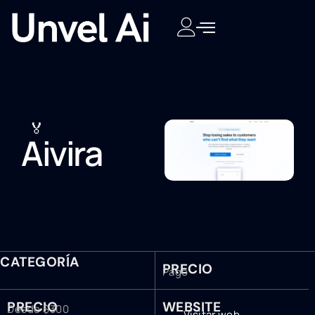
🏅
Aivira
CATEGORÍA
PRECIO
Pago
PRECIO
WEBSITE
Desde $300
Visitar web