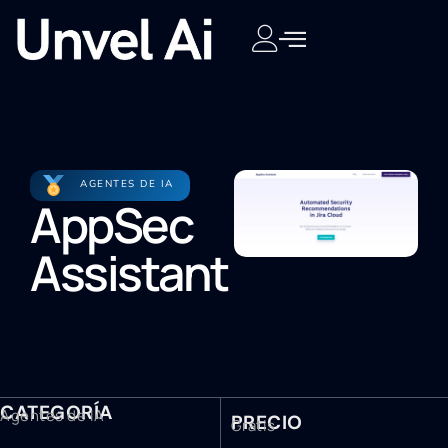
AGENTES DE IA
AppSec
Assistant
CATEGORÍA
Agentes de IA
PRECIO
Gratis