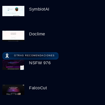
SymbiotAI
Doclime
🎗️
OTRAS RECOMENDACIONES
NSFW 976
FalcoCut