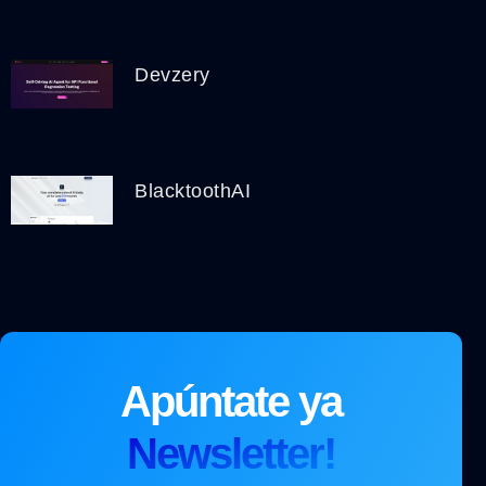
Devzery
BlacktoothAI
Apúntate ya
Newsletter!