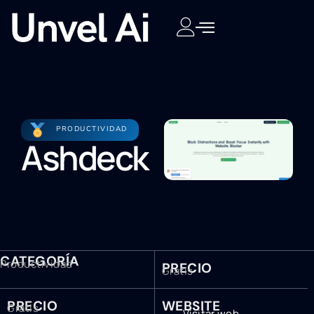
PRODUCTIVIDAD
Ashdeck
CATEGORÍA
Productividad
PRECIO
Gratis
PRECIO
WEBSITE
Gratis
Visitar web