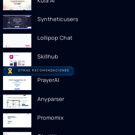
Kula AI
Syntheticusers
Lollipop Chat
Skillhub
OTRAS RECOMENDACIONES
PrayerAI
Anyparser
Promomix