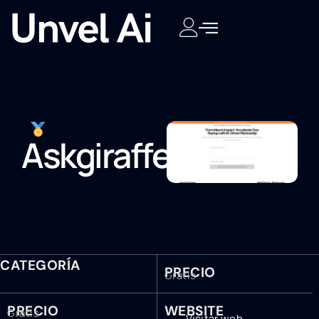
Askgiraffe
CATEGORÍA
PRECIO
Gratis
PRECIO
WEBSITE
Gratis
Visitar web