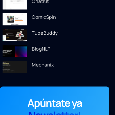
ChatKit
ComicSpin
TubeBuddy
BlogNLP
Mechanix
Apúntate ya