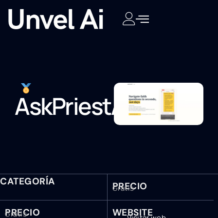
AskPriestAI
CATEGORÍA
PRECIO
Gratis
PRECIO
WEBSITE
Gratis
Visitar web