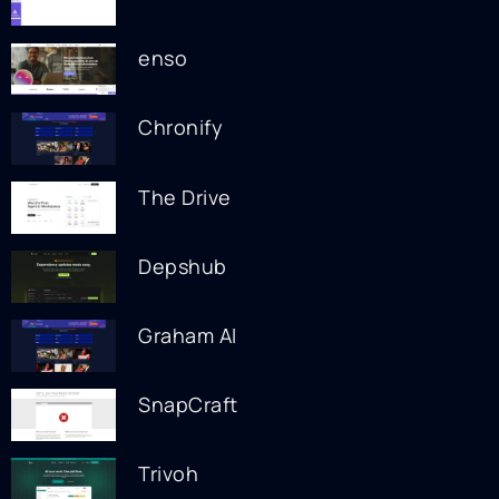
enso
Chronify
The Drive
Depshub
Graham AI
SnapCraft
Trivoh