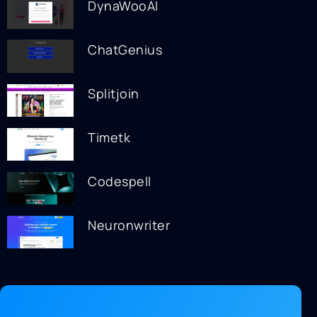
DynaWooAI
ChatGenius
Splitjoin
Timetk
Codespell
Neuronwriter