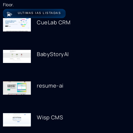
Floor.
💫
ULTIMAS IAS LISTADAS
CueLab CRM
BabyStoryAI
resume-ai
Wisp CMS