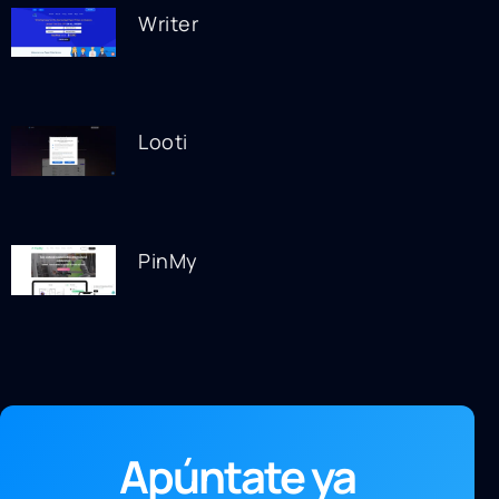
Writer
Looti
PinMy
Apúntate ya