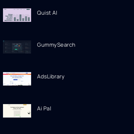
Quist AI
GummySearch
AdsLibrary
Ai Pal