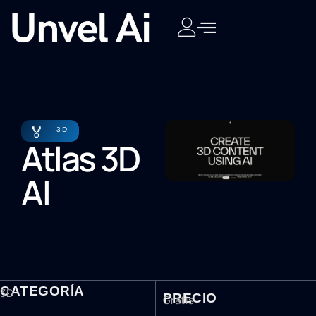
🏅
3D
Atlas 3D
AI
CATEGORÍA
3D
PRECIO
Gratis