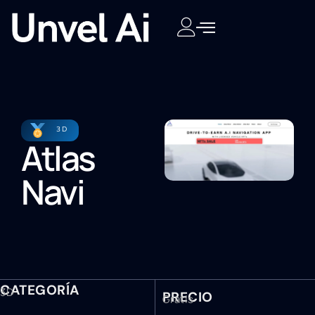
3D
Atlas
Navi
CATEGORÍA
3D
PRECIO
Gratis