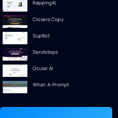
RappingAI
Closers Copy
SupBot
Sendsteps
Ocular AI
What-A-Prompt