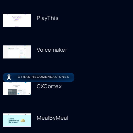
PlayThis
Voicemaker
🎗️
OTRAS RECOMENDACIONES
CXCortex
MealByMeal